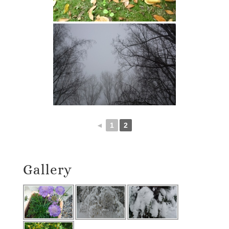
◄
1
2
Gallery