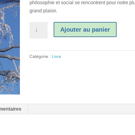
philosophie et social se rencontrent pour notre pl
grand plaisir.
quantité
Ajouter au panier
de
Livre
Papier
Catégorie :
Livre
mentaires