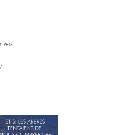
univers
e
té